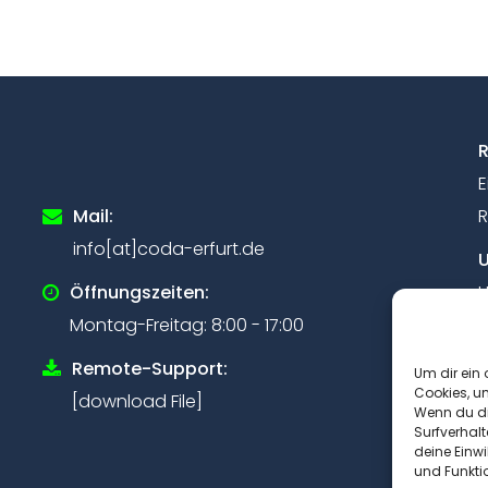
R
E
Mail:
R
info[at]coda-erfurt.de
U
Öffnungszeiten:
U
Montag-Freitag: 8:00 - 17:00
U
Remote-Support:
V
Um dir ein 
Cookies, u
[download File]
D
Wenn du di
D
Surfverhalt
deine Einwi
und Funkti