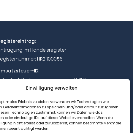
egistereintrag:
intragung im Handelsregister
egisternummer: HRB 100056
msatzsteuer-ID:
st.-Identifikationsnummer gemäß §27a
Einwilligung verwalten
msatzsteuergesetz: DE 150093967
ertreten durch:
optimales Erlebnis zu bieten, verwenden wir Technologien wie
m Geräteinformationen zu speichern und/oder darauf zuzugreifen.
ipl.-Ing. Ralf Auer
esen Technologien zustimmst, können wir Daten wie das
ipl.-Ing. Daniel Herold
en oder eindeutige IDs auf dieser Website verarbeiten. Wenn du
lligung nicht erteilst oder zurückziehst, können bestimmte Merkmale
onen beeinträchtigt werden.