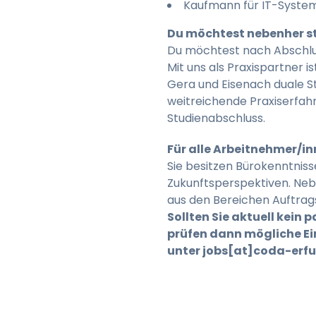
Kaufmann für IT-Syst
Du möchtest nebenher s
Du möchtest nach Abschlus
Mit uns als Praxispartner
Gera und Eisenach duale S
weitreichende Praxiserfahr
Studienabschluss.
Für alle Arbeitnehmer/i
Sie besitzen Bürokenntnis
Zukunftsperspektiven. Ne
aus den Bereichen Auftra
Sollten Sie aktuell kein 
prüfen dann mögliche Ein
unter jobs[at]coda-erfu