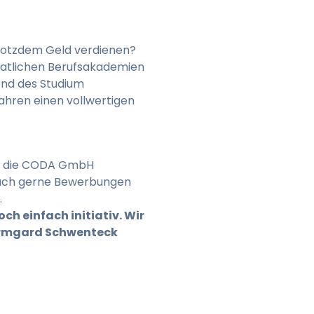
trotzdem Geld verdienen?
taatlichen Berufsakademien
end des Studium
Jahren einen vollwertigen
tet die CODA GmbH
auch gerne Bewerbungen
.
ch einfach initiativ. Wir
i Irmgard Schwenteck