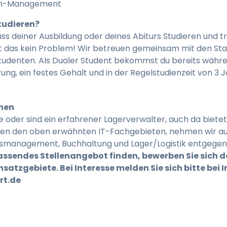
em-Management
tudieren?
s deiner Ausbildung oder deines Abiturs Studieren und 
 ist das kein Problem! Wir betreuen gemeinsam mit den S
tudenten. Als Dualer Student bekommst du bereits währ
ung, ein festes Gehalt und in der Regelstudienzeit von 3 
nnen
se oder sind ein erfahrener Lagerverwalter, auch da bie
ben den oben erwähnten IT-Fachgebieten, nehmen wir 
gsmanagement, Buchhaltung und Lager/Logistik entgegen
passendes Stellenangebot finden, bewerben Sie sich do
satzgebiete. Bei Interesse melden Sie sich bitte be
rt.de